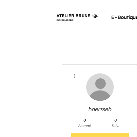
E - Boutiqu
Plus d'actions
haersseb
0
0
Abonné
Suivi