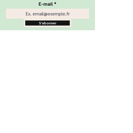
E-mail
S'abonner
Boutique
Nos produits
Ateliers
Rénovation
Nous trouver