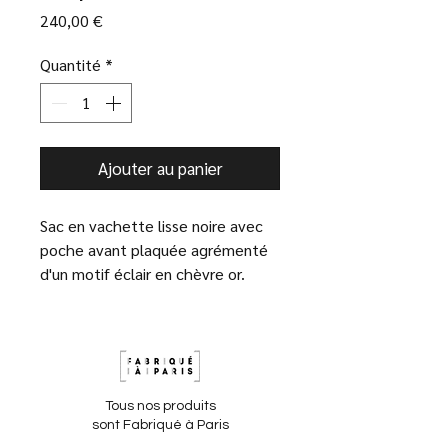
Prix
240,00 €
Quantité
*
Ajouter au panier
Sac en vachette lisse noire avec
poche avant plaquée agrémenté
d'un motif éclair en chèvre or.
Doublure en suédine noir. Poche
intérieure avec 3 emplacements
pour cartes de crédit avec
doubure imprimée. Fermeture par
zip. Bandoulière chaîne et cuir
Tous nos produits
amovible avec mousquetons.
sont Fabriqué à Paris
Dimensions : 29x18x7cm