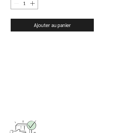
- Fermeture par bouton pression
- Dimensions : 11x8 cm
- Fabriqué dans notre atelier à Paris 14
- Nos cuirs proviennent majoritairement
Ajouter au panier
de stocks dormants de grandes maisons
et de tanneries européennes s'inscrivant
ainsi dans une économie circulaire