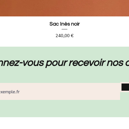
Sac Inès noir
Prix
240,00 €
nez-vous pour recevoir nos a