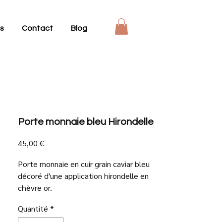
s
Contact
Blog
Porte monnaie bleu Hirondelle
Prix
45,00 €
Porte monnaie en cuir grain caviar bleu
décoré d'une application hirondelle en
chèvre or.
- Un compartiment pour les billets ou
Quantité
*
cartes et un autre pour la monnaie