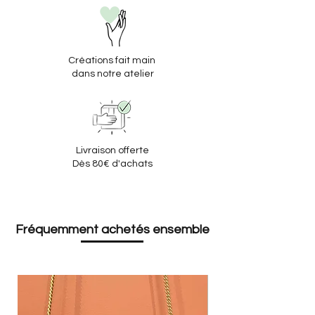
dormants de grandes maisons et
de tanneries européennes
s'inscrivant ainsi dans une
économie circulaire
Créations fait main
dans notre atelier
Livraison offerte
Dès 80€ d'achats
Fréquemment achetés ensemble