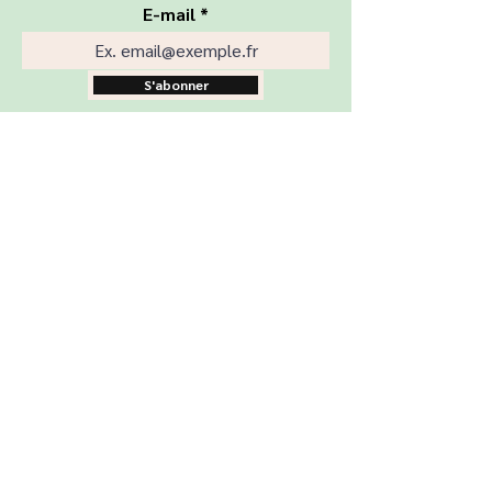
E-mail
S'abonner
Boutique
Nos produits
Ateliers
Rénovation
Nous trouver