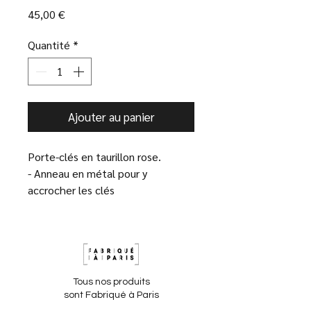
Prix
45,00 €
Quantité
*
Ajouter au panier
Porte-clés en taurillon rose.
- Anneau en métal pour y
accrocher les clés
- Couture à la main avec un fil de
lin
- Dimensions : 10x8,5 cm
- Fabriqué dans notre atelier à
Paris 14
Tous nos produits
- Nos cuirs proviennent
sont Fabriqué à Paris
majoritairement de stocks